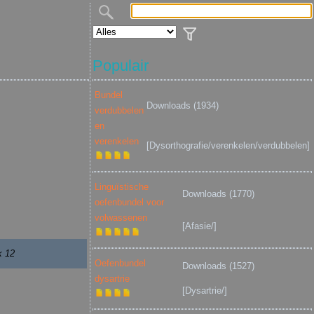
Populair
Bundel
Downloads (1934)
verdubbelen
en
verenkelen
[Dysorthografie/verenkelen/verdubbelen]
Linguïstische
Downloads (1770)
oefenbundel voor
volwassenen
[Afasie/]
k 12
Oefenbundel
Downloads (1527)
dysartrie
[Dysartrie/]