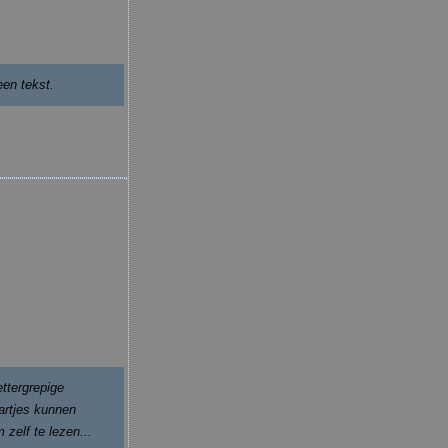
en tekst.
ettergrepige
artjes kunnen
zelf te lezen...