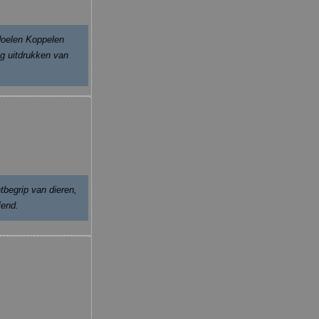
doelen Koppelen
g uitdrukken van
tbegrip van dieren,
fend.