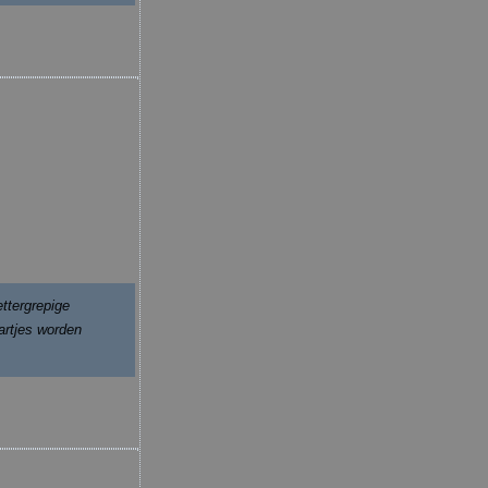
ettergrepige
artjes worden