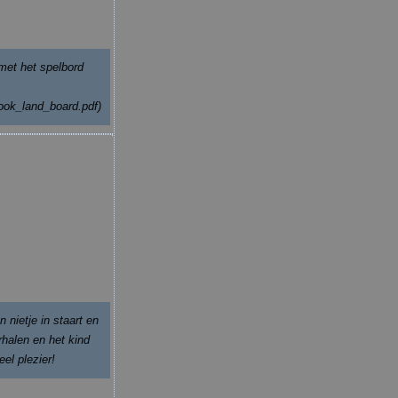
met het spelbord
ook_land_board.pdf)
n nietje in staart en
rhalen en het kind
el plezier!