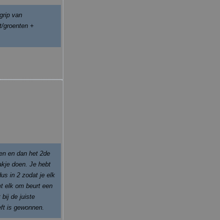
grip van
t/groenten +
ten en dan het 2de
akje doen. Je hebt
dus in 2 zodat je elk
t elk om beurt een
 bij de juiste
eft is gewonnen.