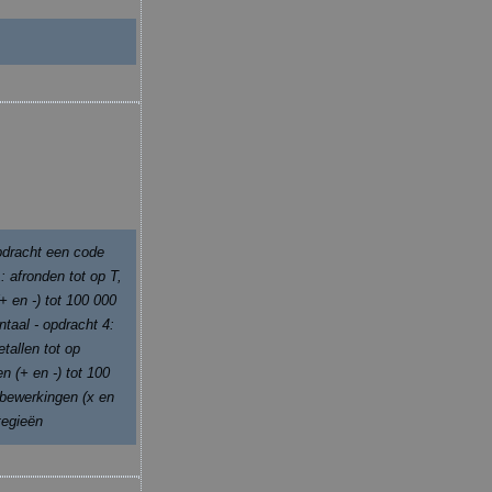
pdracht een code
: afronden tot op T,
+ en -) tot 100 000
ntaal - opdracht 4:
tallen tot op
n (+ en -) tot 100
 bewerkingen (x en
tegieën