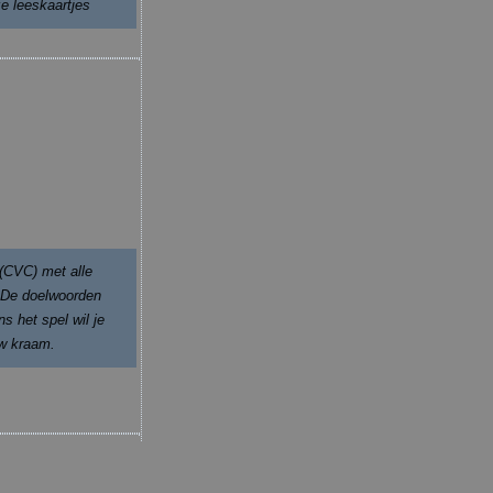
e leeskaartjes
(CVC) met alle
. De doelwoorden
s het spel wil je
uw kraam.