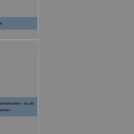
ar
leenwoorden - ou als
 namen -